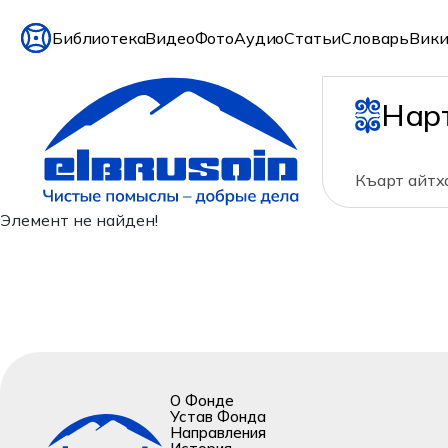
Библиотека
Видео
Фото
Аудио
Статьи
Словарь
Вики
Нар
Къарт айтх
Элемент не найден!
О Фонде
Устав Фонда
Направления