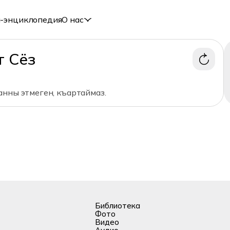
-энциклопедия
О нас
т Сёз
анны этмеген, къартаймаз.
Библиотека
Фото
Видео