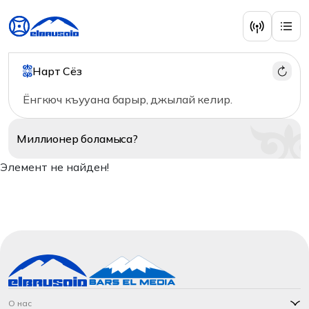
Нарт Сёз
Ёнгкюч къууана барыр, джылай келир.
Миллионер
боламыса?
Элемент не найден!
О нас