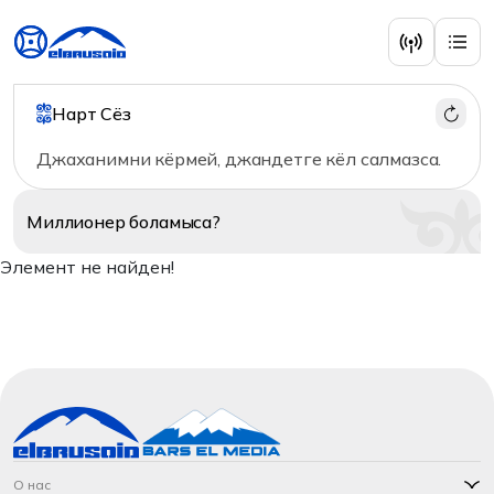
Нарт Сёз
Джаханимни кёрмей, джандетге кёл салмазса.
Миллионер
боламыса?
Элемент не найден!
О нас