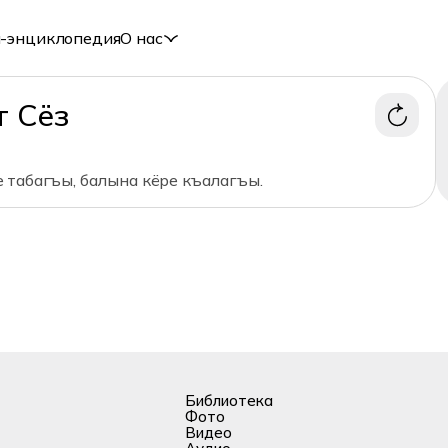
-энциклопедия
О нас
т Сёз
 табагъы, балына кёре къалагъы.
Библиотека
Фото
Видео