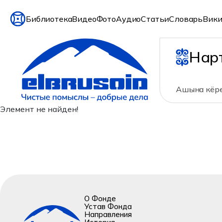
Библиотека
Видео
Фото
Аудио
Статьи
Словарь
Вики
Нар
Ашына кёре
Элемент не найден!
О Фонде
Устав Фонда
Направления