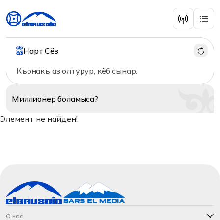
Нарт Сёз
Къонакъ аз олтурур, кёб сынар.
Миллионер
боламыса?
Элемент не найден!
О нас