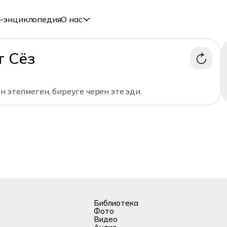
-энциклопедия
О нас
т Сёз
н этелмеген, биреуге черен эте эди.
Библиотека
Фото
Видео