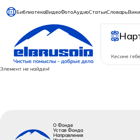
Библиотека
Видео
Фото
Аудио
Статьи
Словарь
Вики
Нар
Кесине гебе
Элемент не найден!
О Фонде
Устав Фонда
Направления