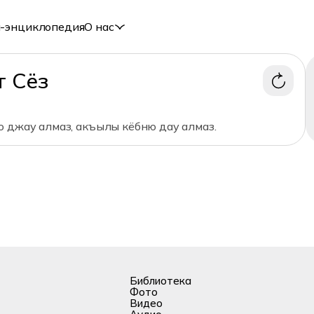
-энциклопедия
О нас
т Сёз
ю джау алмаз, акъылы кёбню дау алмаз.
Библиотека
Фото
Видео