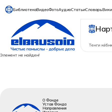
Библиотека
Видео
Фото
Аудио
Статьи
Словарь
Вики
Нар
Тенги кёбн
Элемент не найден!
О Фонде
Устав Фонда
Направления