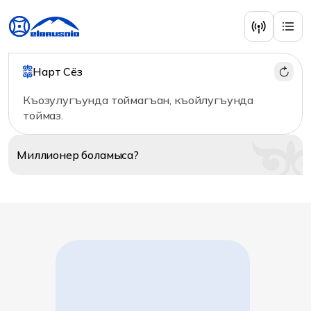
Нарт Сёз
Къозулугъунда тоймагъан, къойлугъунда
тоймаз.
Миллионер
боламыса?