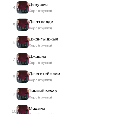
Девушка
4
Харс (группа)
Джаз келди
5
Харс (группа)
Джангы джыл
6
Харс (группа)
Джашла
7
Харс (группа)
Джегетей элим
8
Харс (группа)
Зимний вечер
9
Харс (группа)
Мадина
10