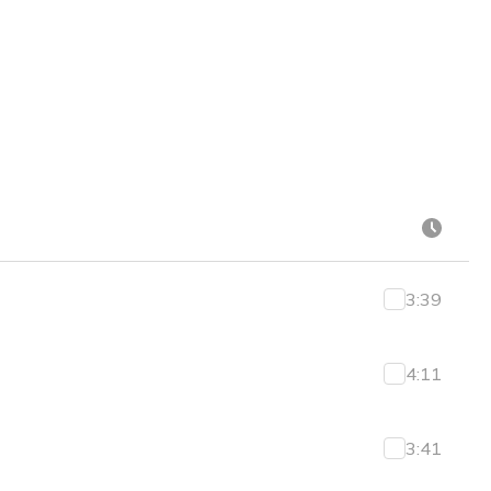
3:39
4:11
3:41