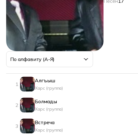
Песен
17
По алфавиту (А-Я)
Алгъыш
1
Харс (группа)
Болмады
2
Харс (группа)
Встреча
3
Харс (группа)