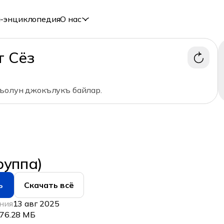
-энциклопедия
О нас
т Сёз
ъолун джокълукъ байлар.
руппа)
ь
Скачать всё
ния
13 авг 2025
76.28 МБ