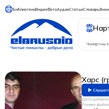
Главная
/
Аудио
/
Исполнители
/
Харс (группа)
Библиотека
Видео
Фото
Аудио
Статьи
Словарь
Вики
Нар
Чомартны к
Харс (г
Слушат
Дата добавле
Размер файла