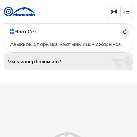
Главная
/
Аудио
/
Исполнители
/
Хапаева Лейля
Нарт Сёз
Азыкълы ат арымаз, къатыны аман джарымаз.
Миллионер
боламыса?