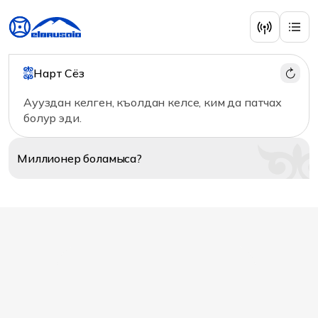
Главная
/
Аудио
/
Исполнители
/
Туменова Айшат
Нарт Сёз
Аууздан келген, къолдан келсе, ким да патчах
болур эди.
Миллионер
боламыса?