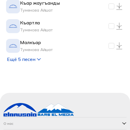
Къар жаугъанды
Туменова Айшат
Къартла
Туменова Айшат
Малкъар
Туменова Айшат
Ещё 5 песен
О нас