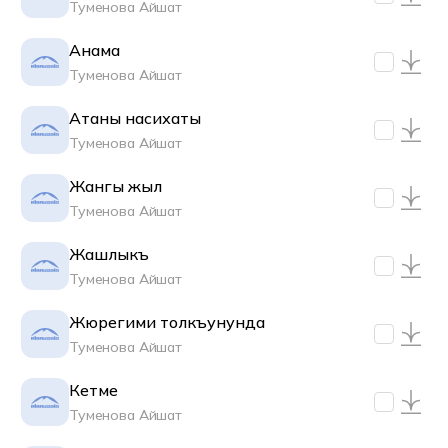
Туменова Айшат
Анама
Туменова Айшат
Атаны насихаты
Туменова Айшат
Жангы жыл
Туменова Айшат
Жашлыкъ
Туменова Айшат
Жюрегими толкъунунда
Туменова Айшат
Кетме
Туменова Айшат