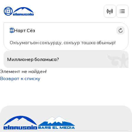
Нарт Сёз
Окъумагъан сокъурду, сокъур ташха абыныр!
Миллионер
боламыса?
Элемент не найден!
Возврат к списку