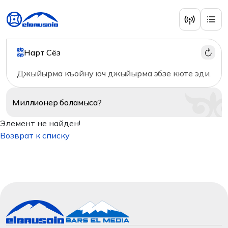
Нарт Сёз
Джыйырма къойну юч джыйырма эбзе кюте эди.
Миллионер
боламыса?
Элемент не найден!
Возврат к списку