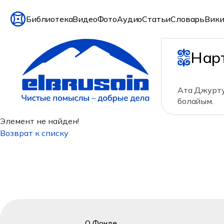
Библиотека
Видео
Фото
Аудио
Статьи
Словарь
Вики
Нар
Ата Джурту
болайым.
Элемент не найден!
Возврат к списку
О Фонде