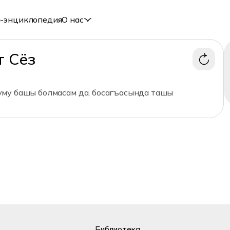
-энциклопедия
О нас
т Сёз
му башы болмасам да, босагъасында ташы
Библиотека