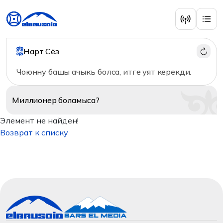
Нарт Сёз
Чоюнну башы ачыкъ болса, итге уят керекди.
Миллионер
боламыса?
Элемент не найден!
Возврат к списку