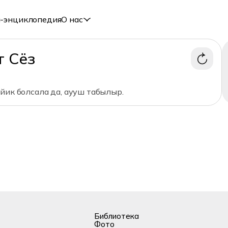
-энциклопедия
О нас
т Сёз
йик болсала да, аууш табылыр.
Библиотека
Фото