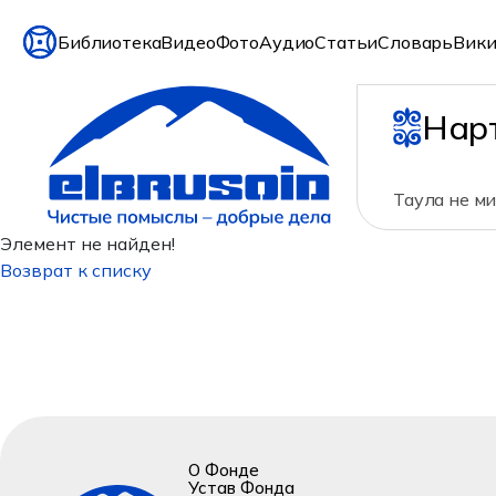
Библиотека
Видео
Фото
Аудио
Статьи
Словарь
Вики
Нар
Таула не ми
Элемент не найден!
Возврат к списку
О Фонде
Устав Фонда