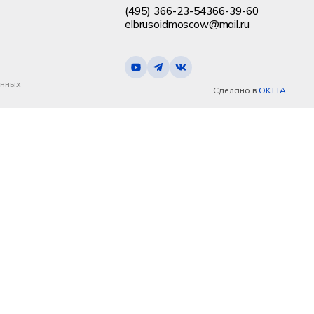
(495) 366-23-54
366-39-60
elbrusoidmoscow@mail.ru
анных
Сделано в
OKTTA