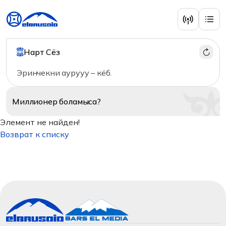
Нарт Сёз
Эринчекни аурууу – кёб.
Миллионер
боламыса?
Элемент не найден!
Возврат к списку