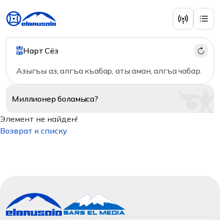
Нарт Сёз
Азыгъы аз, алгъа къабар, аты аман, алгъа чабар.
Миллионер
боламыса?
Элемент не найден!
Возврат к списку