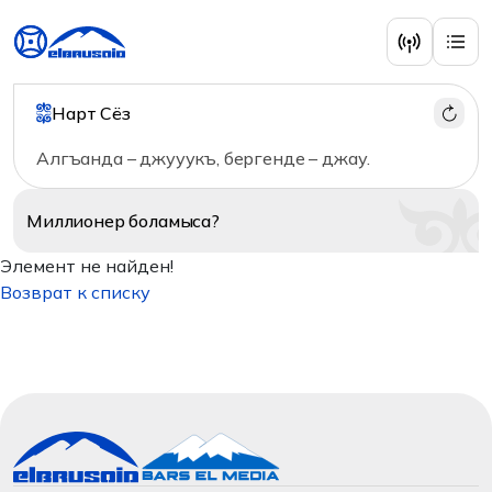
Нарт Сёз
Алгъанда – джууукъ, бергенде – джау.
Миллионер
боламыса?
Элемент не найден!
Возврат к списку