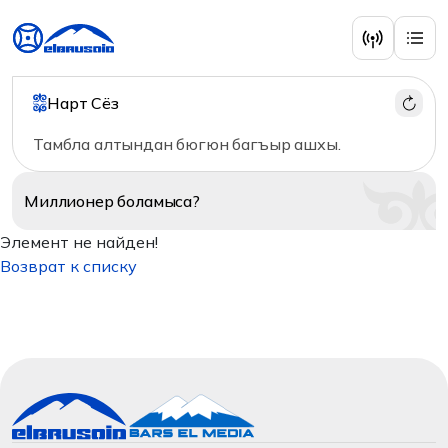
Нарт Сёз
Тамбла алтындан бюгюн багъыр ашхы.
Миллионер
боламыса?
Элемент не найден!
Возврат к списку