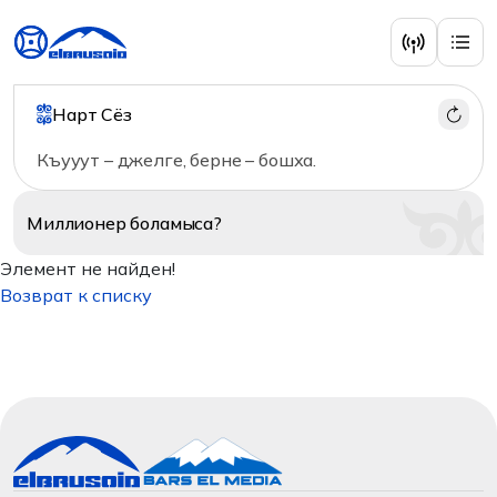
Нарт Сёз
Къууут – джелге, берне – бошха.
Миллионер
боламыса?
Элемент не найден!
Возврат к списку