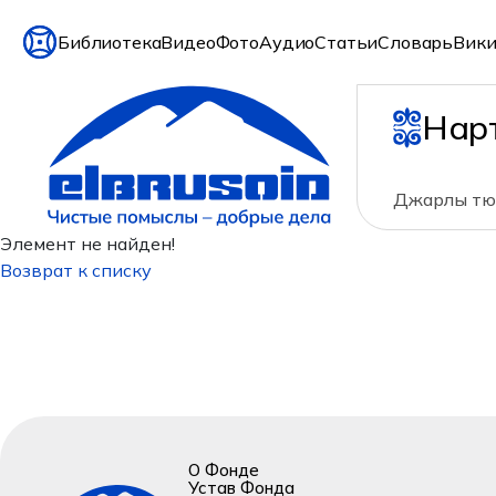
Библиотека
Видео
Фото
Аудио
Статьи
Словарь
Вики
Нар
Джарлы тюе
Элемент не найден!
Возврат к списку
О Фонде
Устав Фонда