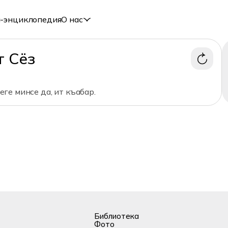
-энциклопедия
О нас
т Сёз
ге минсе да, ит къабар.
Библиотека
Фото