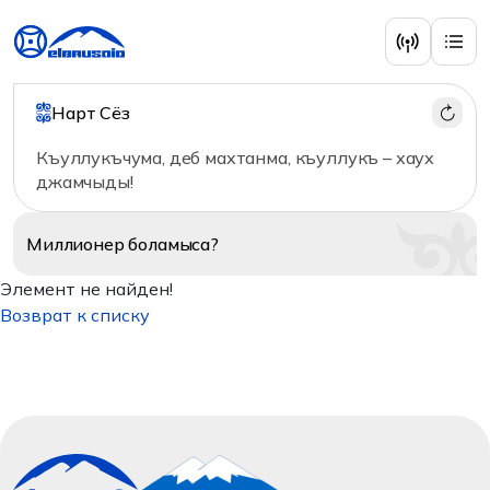
Нарт Сёз
Къуллукъчума, деб махтанма, къуллукъ – хаух
джамчыды!
Миллионер
боламыса?
Элемент не найден!
Возврат к списку