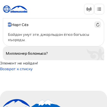
Нарт Сёз
Байдан умут эте, джарлыдан ёгюз багъасы
къорады.
Миллионер
боламыса?
Элемент не найден!
Возврат к списку