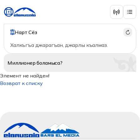
Нарт Сёз
Халкъгъа джарагъан, джарлы къалмаз.
Миллионер
боламыса?
Элемент не найден!
Возврат к списку