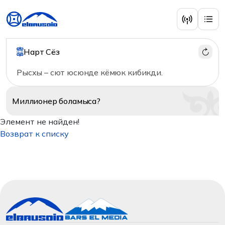
Нарт Сёз
Рысхы – сют юсюнде кёмюк кибикди.
Миллионер
боламыса?
Элемент не найден!
Возврат к списку