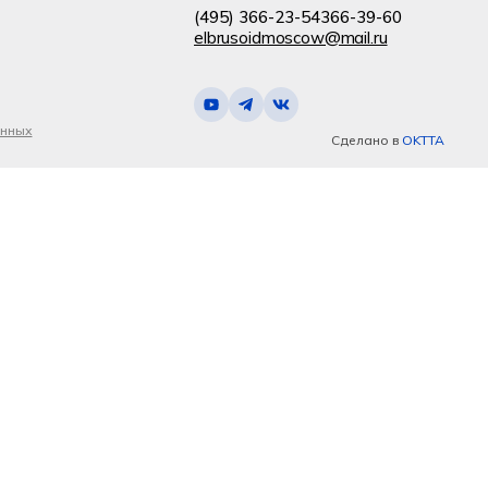
(495) 366-23-54
366-39-60
elbrusoidmoscow@mail.ru
анных
Сделано в
OKTTA