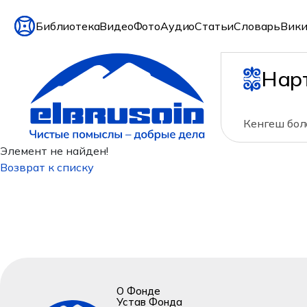
Библиотека
Видео
Фото
Аудио
Статьи
Словарь
Вики
Нар
Кенгеш болс
Элемент не найден!
Возврат к списку
О Фонде
Устав Фонда