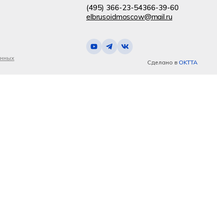
(495) 366-23-54
366-39-60
elbrusoidmoscow@mail.ru
анных
Сделано в
OKTTA