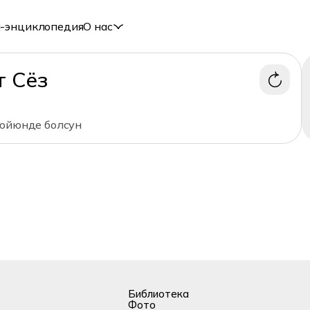
-энциклопедия
О нас
т Сёз
 юйюнде болсун
Библиотека
Фото