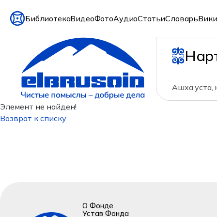
Библиотека
Видео
Фото
Аудио
Статьи
Словарь
Вики
Нар
Ашха уста,
Элемент не найден!
Возврат к списку
О Фонде
Устав Фонда