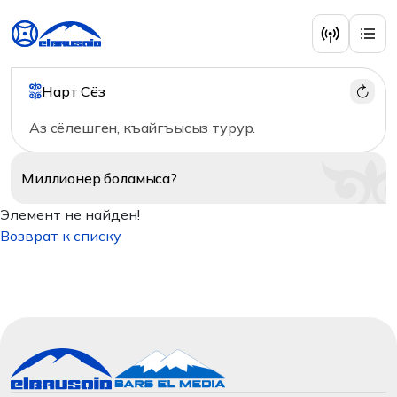
Нарт Сёз
Аз сёлешген, къайгъысыз турур.
Миллионер
боламыса?
Элемент не найден!
Возврат к списку