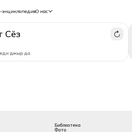
-энциклопедия
О нас
т Сёз
леди джыр да.
Библиотека
Фото