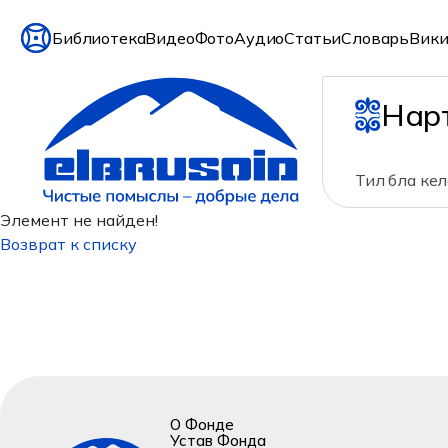
Библиотека
Видео
Фото
Аудио
Статьи
Словарь
Вики
Нар
Тил бла ке
Элемент не найден!
Возврат к списку
О Фонде
Устав Фонда