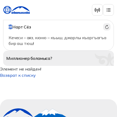
Нарт Сёз
Кечеси – аяз, кюню – къыш, джарлы къаргъагъа
бир аш тюш!
Миллионер
боламыса?
Элемент не найден!
Возврат к списку