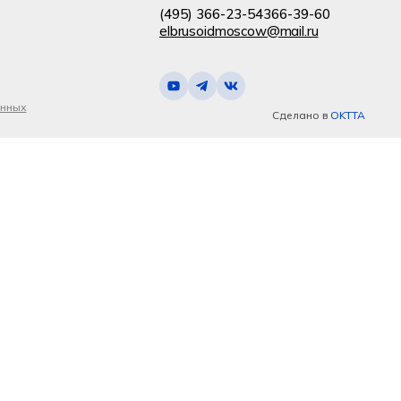
(495) 366-23-54
366-39-60
elbrusoidmoscow@mail.ru
анных
Сделано в
OKTTA