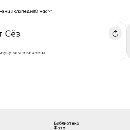
-энциклопедия
О нас
т Сёз
ъусу кёкге къонмаз.
Библиотека
Фото