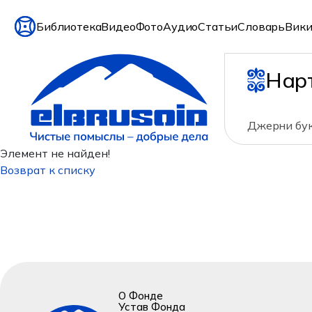
Библиотека
Видео
Фото
Аудио
Статьи
Словарь
Вики
Нар
Джерни бук
Элемент не найден!
Возврат к списку
О Фонде
Устав Фонда