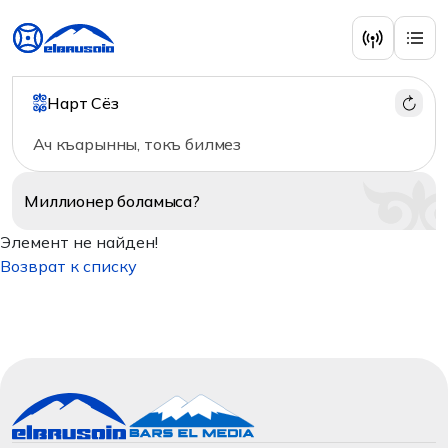
Нарт Сёз
Ач къарынны, токъ билмез
Миллионер
боламыса?
Элемент не найден!
Возврат к списку