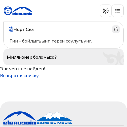
Нарт Сёз
Тин – байлыгъынг, терен саулугъунг.
Миллионер
боламыса?
Элемент не найден!
Возврат к списку