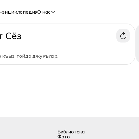
-энциклопедия
О нас
т Сёз
 къыз, тойда джукълар.
Библиотека
Фото