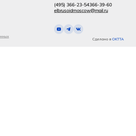
(495) 366-23-54
366-39-60
elbrusoidmoscow@mail.ru
анных
Сделано в
OKTTA