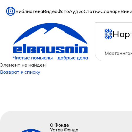
Библиотека
Видео
Фото
Аудио
Статьи
Словарь
Вики
Нар
Махтаннган
Элемент не найден!
Возврат к списку
О Фонде
Устав Фонда