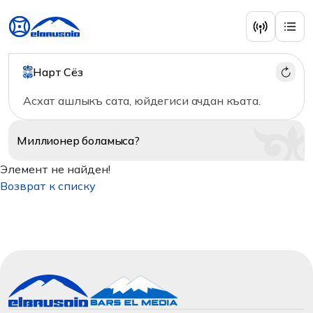
Нарт Сёз
Асхат ашлыкъ сата, юйдегиси ачдан къата.
Миллионер
боламыса?
Элемент не найден!
Возврат к списку