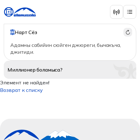
Нарт Сёз
Адамны сабийин сюйген джюреги, бычакъча,
джитиди.
Миллионер
боламыса?
Элемент не найден!
Возврат к списку