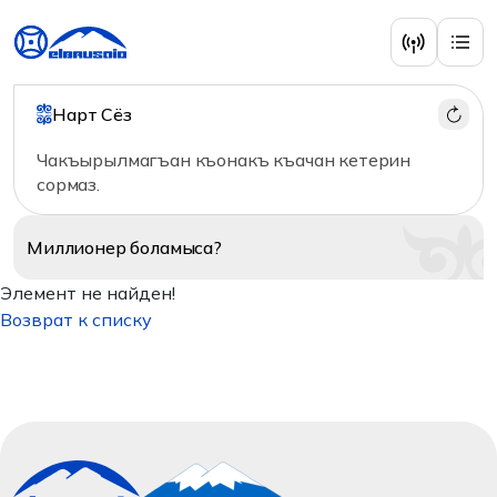
Нарт Сёз
Чакъырылмагъан къонакъ къачан кетерин
сормаз.
Миллионер
боламыса?
Элемент не найден!
Возврат к списку