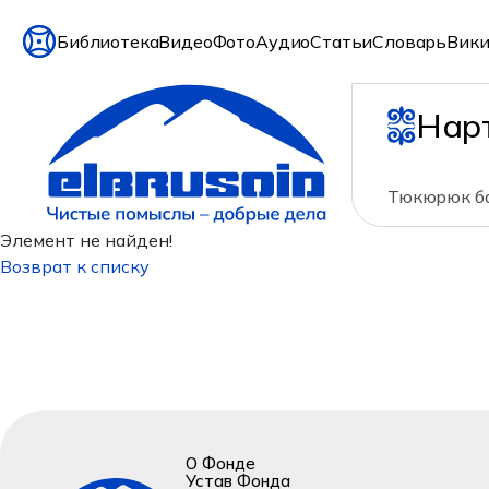
Библиотека
Видео
Фото
Аудио
Статьи
Словарь
Вики
Нар
Тюкюрюк ба
Элемент не найден!
Возврат к списку
О Фонде
Устав Фонда