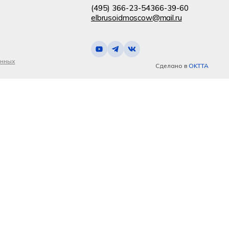
(495) 366-23-54
366-39-60
elbrusoidmoscow@mail.ru
анных
Сделано в
OKTTA