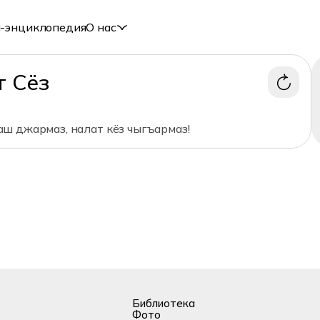
-энциклопедия
О нас
т Сёз
ш джармаз, налат кёз чыгъармаз!
Библиотека
Фото