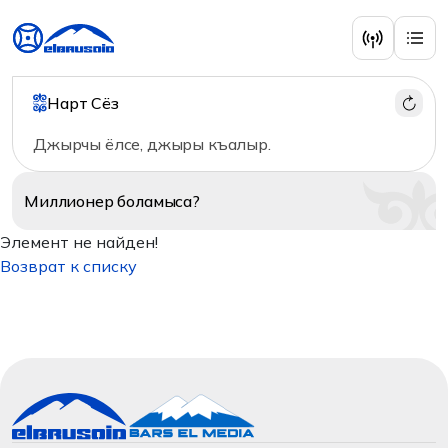
Нарт Сёз
Джырчы ёлсе, джыры къалыр.
Миллионер
боламыса?
Элемент не найден!
Возврат к списку