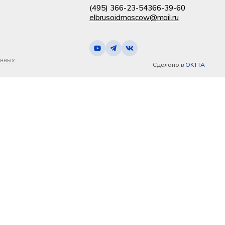
(495) 366-23-54
366-39-60
elbrusoidmoscow@mail.ru
анных
Сделано в
OKTTA