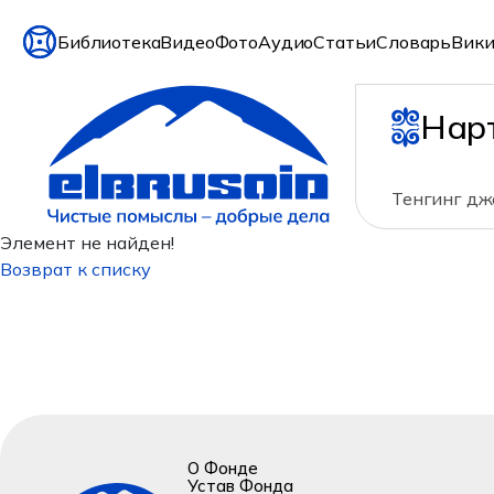
Библиотека
Видео
Фото
Аудио
Статьи
Словарь
Вики
Нар
Тенгинг джо
Элемент не найден!
Возврат к списку
О Фонде
Устав Фонда