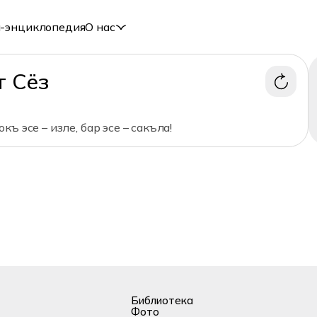
-энциклопедия
О нас
т Сёз
къ эсе – изле, бар эсе – сакъла!
Библиотека
Фото