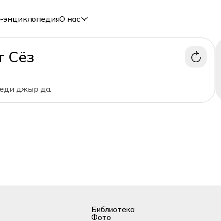
-энциклопедия
О нас
т Сёз
леди джыр да.
Библиотека
Фото