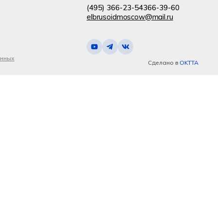
(495) 366-23-54
366-39-60
elbrusoidmoscow@mail.ru
анных
Сделано в
OKTTA