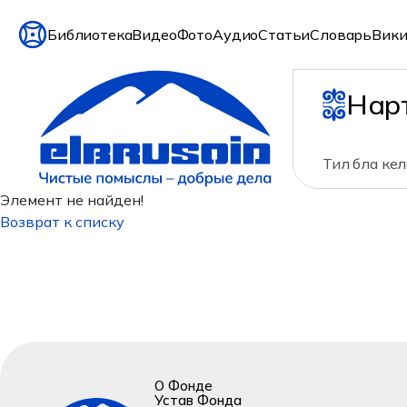
Библиотека
Видео
Фото
Аудио
Статьи
Словарь
Вики
Нар
Тил бла ке
Элемент не найден!
Возврат к списку
О Фонде
Устав Фонда