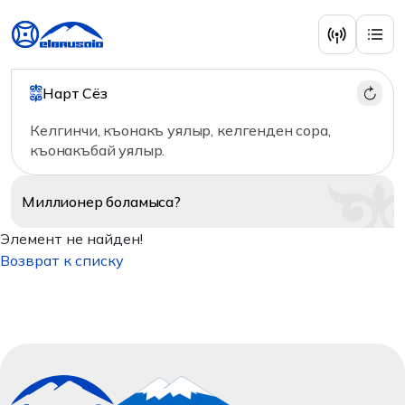
Нарт Сёз
Келгинчи, къонакъ уялыр, келгенден сора,
къонакъбай уялыр.
Миллионер
боламыса?
Элемент не найден!
Возврат к списку