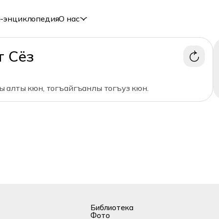
-энциклопедия
О нас
т Сёз
 алты кюн, тогъайгъанлы тогъуз кюн.
Библиотека
Фото