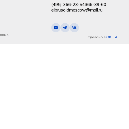
(495) 366-23-54
366-39-60
elbrusoidmoscow@mail.ru
анных
Сделано в
OKTTA