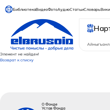
Библиотека
Видео
Фото
Аудио
Статьи
Словарь
Вики
Нар
Айныгъанлы
Элемент не найден!
Возврат к списку
О Фонде
Устав Фонда