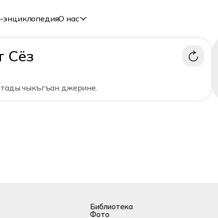
-энциклопедия
О нас
т Сёз
йтады чыкъгъан джерине.
Библиотека
Фото