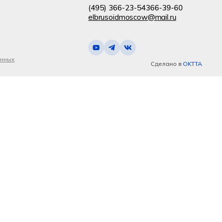
(495) 366-23-54
366-39-60
elbrusoidmoscow@mail.ru
анных
Сделано в
OKTTA