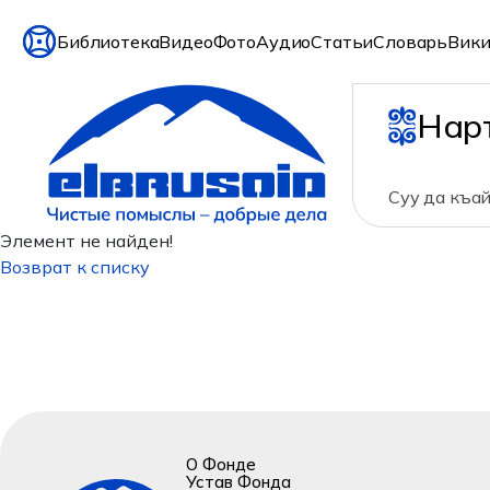
Библиотека
Видео
Фото
Аудио
Статьи
Словарь
Вики
Нар
Суу да къа
Элемент не найден!
Возврат к списку
О Фонде
Устав Фонда