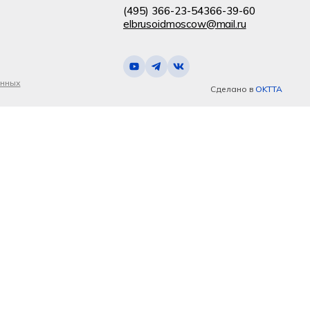
(495) 366-23-54
366-39-60
elbrusoidmoscow@mail.ru
анных
Сделано в
OKTTA