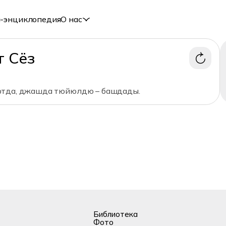
-энциклопедия
О нас
т Сёз
тда, джашда тюйюлдю – башдады.
Библиотека
Фото