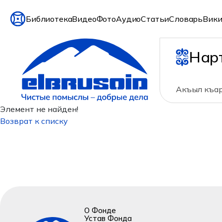
Библиотека
Видео
Фото
Аудио
Статьи
Словарь
Вики
Нар
Акъыл къар
Элемент не найден!
Возврат к списку
О Фонде
Устав Фонда