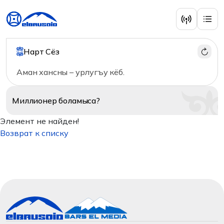
Нарт Сёз
Аман хансны – урлугъу кёб.
Миллионер
боламыса?
Элемент не найден!
Возврат к списку