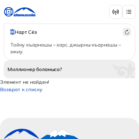
Нарт Сёз
Тойну къарнашы – харс, джырны къарнашы –
эжиу.
Миллионер
боламыса?
Элемент не найден!
Возврат к списку