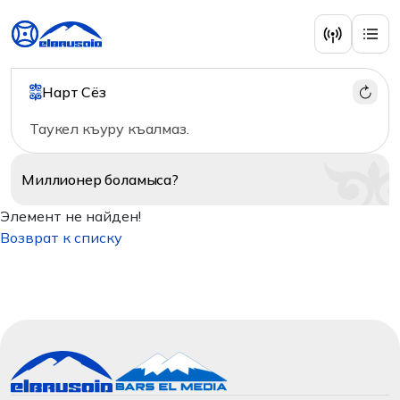
Нарт Сёз
Таукел къуру къалмаз.
Миллионер
боламыса?
Элемент не найден!
Возврат к списку