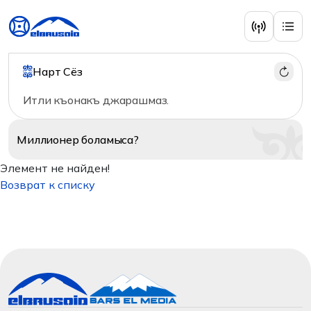
Нарт Сёз
Итли къонакъ джарашмаз.
Миллионер
боламыса?
Элемент не найден!
Возврат к списку